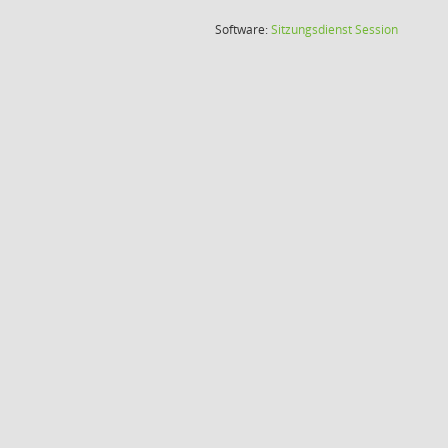
(Wird in
Software:
Sitzungsdienst
Session