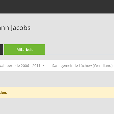
nn Jacobs
Mitarbeit
ahlperiode 2006 - 2011
Samtgemeinde Lüchow (Wendland)
den.