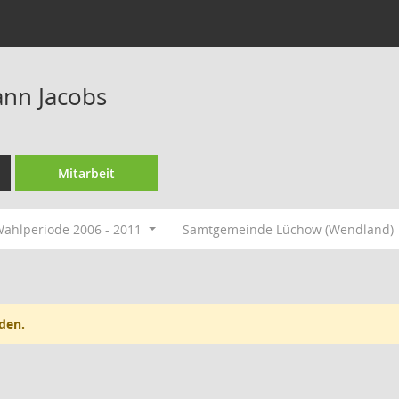
nn Jacobs
Mitarbeit
ahlperiode 2006 - 2011
Samtgemeinde Lüchow (Wendland)
den.