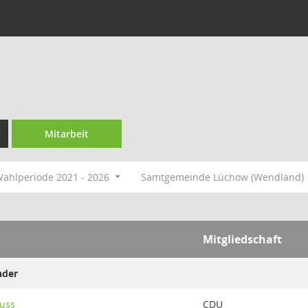
Mitarbeit
ahlperiode 2021 - 2026
Samtgemeinde Lüchow (Wendland)
Mitgliedschaft
nder
uss
CDU