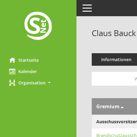
Toggle navigation
Claus Bauck
Informationen
Startseite
Kalender
W
Organisation
Gremium
Ausschussvorsitze
Brandschutzaussch