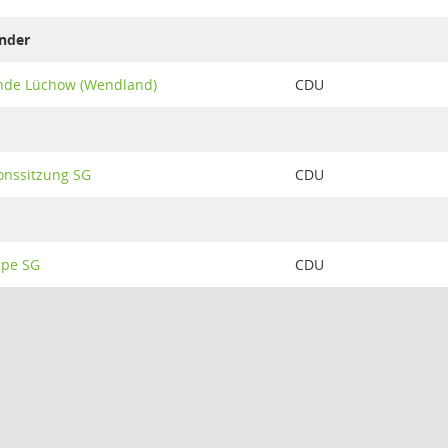
ender
nde Lüchow (Wendland)
CDU
onssitzung SG
CDU
ppe SG
CDU