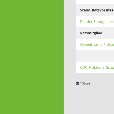
Stellv. Ratsvorsitz
Rat der Samtgemei
Ratsmitglied
Gemeinsame Frakti
CDU-Fraktions-Gru
4 Sätze