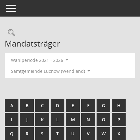
Toggle navigation
Rechercheauswahl
Mandatsträger
Wahlperiode 2021 - 2026
Samtgemeinde Lüchow (Wendland)
A
B
C
D
E
F
G
H
I
J
K
L
M
N
O
P
Q
R
S
T
U
V
W
X