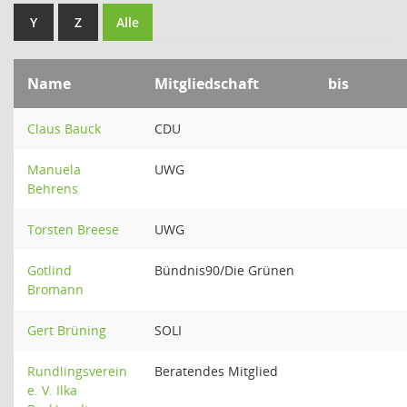
Y
Z
Alle
Name
Mitgliedschaft
bis
Claus Bauck
CDU
Manuela
UWG
Behrens
Torsten Breese
UWG
Gotlind
Bündnis90/Die Grünen
Bromann
Gert Brüning
SOLI
Rundlingsverein
Beratendes Mitglied
e. V. Ilka