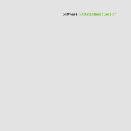
(Wird in
Software:
Sitzungsdienst
Session