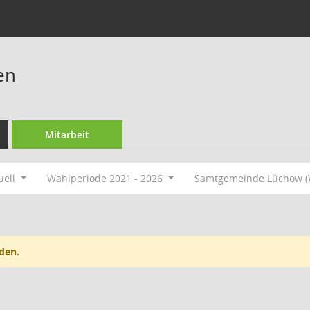
en
Mitarbeit
uell
Wahlperiode 2021 - 2026
Samtgemeinde Lüchow 
den.