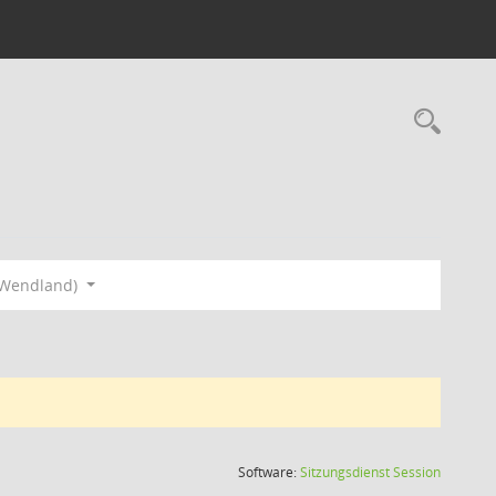
Rec
(Wendland)
(Wird in
Software:
Sitzungsdienst
Session