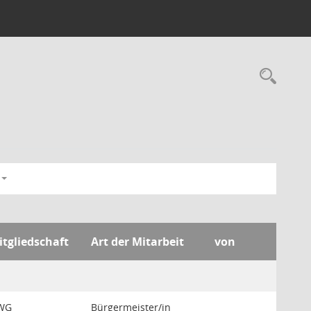
Rec
itgliedschaft
Art der Mitarbeit
von
WG
Bürgermeister/in