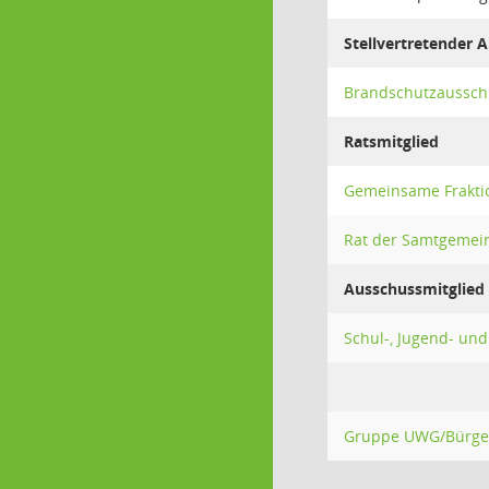
Stellvertretender 
Brandschutzaussch
Ratsmitglied
Gemeinsame Frakti
Rat der Samtgemei
Ausschussmitglied
Schul-, Jugend- und
Gruppe UWG/Bürger