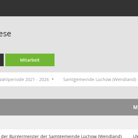
ese
Mitarbeit
ahlperiode 2021 - 2026
Samtgemeinde Lüchow (Wendland)
M
 der Bürgermeister der Samtgemeinde Lüchow (Wendland)
U