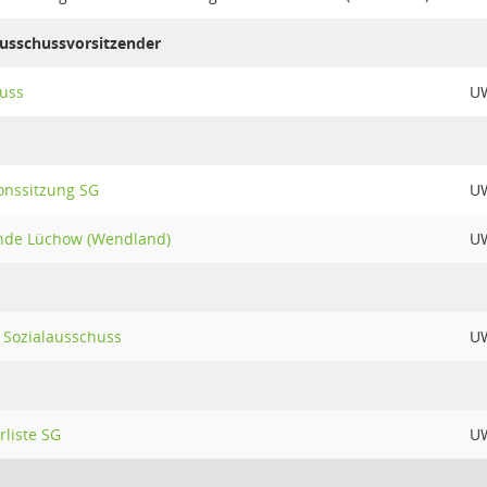
Ausschussvorsitzender
uss
U
onssitzung SG
U
nde Lüchow (Wendland)
U
 Sozialausschuss
U
liste SG
U