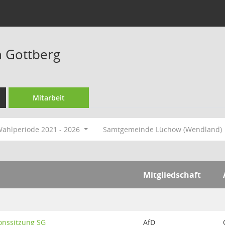
 Gottberg
Mitarbeit
ahlperiode 2021 - 2026
Samtgemeinde Lüchow (Wendland)
Mitgliedschaft
onssitzung SG
AfD