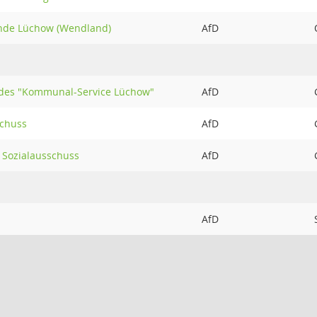
nde Lüchow (Wendland)
AfD
 des "Kommunal-Service Lüchow"
AfD
chuss
AfD
 Sozialausschuss
AfD
AfD