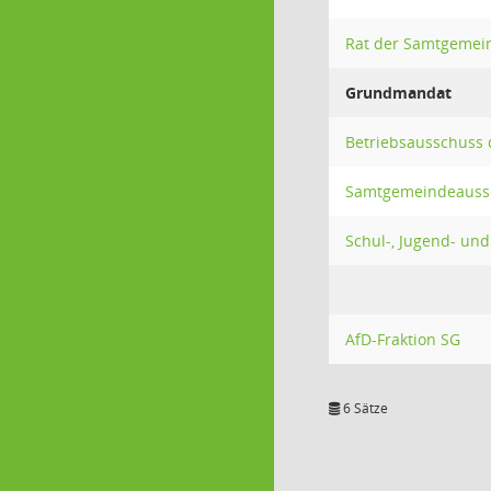
Rat der Samtgemei
Grundmandat
Betriebsausschuss
Samtgemeindeauss
Schul-, Jugend- und
AfD-Fraktion SG
6 Sätze