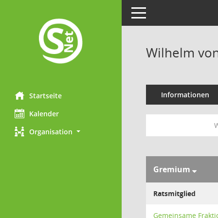
Toggle navigation
Wilhelm von
Informationen
Startseite
Kalender
W
Organisation
Gremium
Ratsmitglied
Gemeinsame Frakti