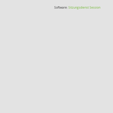
(Wird in
Software:
Sitzungsdienst
Session