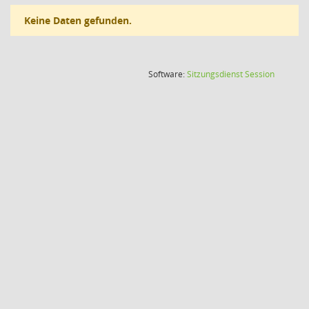
Keine Daten gefunden.
(Wird in
Software:
Sitzungsdienst
Session