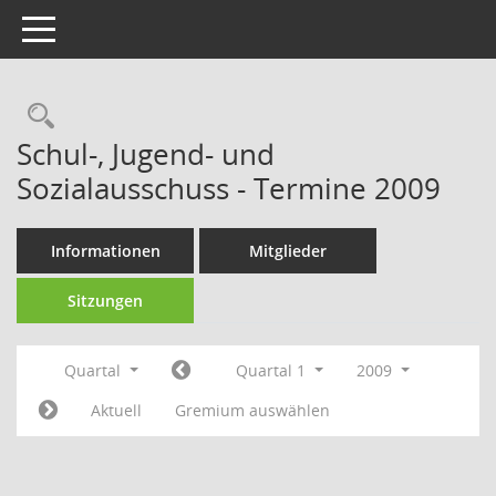
Toggle navigation
Rechercheauswahl
Schul-, Jugend- und
Sozialausschuss - Termine 2009
Informationen
Mitglieder
Sitzungen
Quartal
Quartal 1
2009
Aktuell
Gremium auswählen