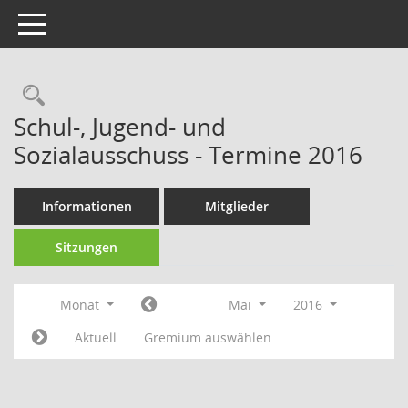
Toggle navigation
Rechercheauswahl
Schul-, Jugend- und
Sozialausschuss - Termine 2016
Informationen
Mitglieder
Sitzungen
Monat
Mai
2016
Aktuell
Gremium auswählen