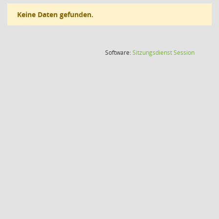
Keine Daten gefunden.
(Wird in
Software:
Sitzungsdienst
Session