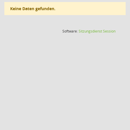
Keine Daten gefunden.
(Wird in
Software:
Sitzungsdienst
Session