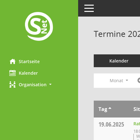
Toggle navigation
Termine 20
Kalender
Startseite
Kalender
Monat
Organisation
Tag
Si
19.06.2025
Ra
18:
W