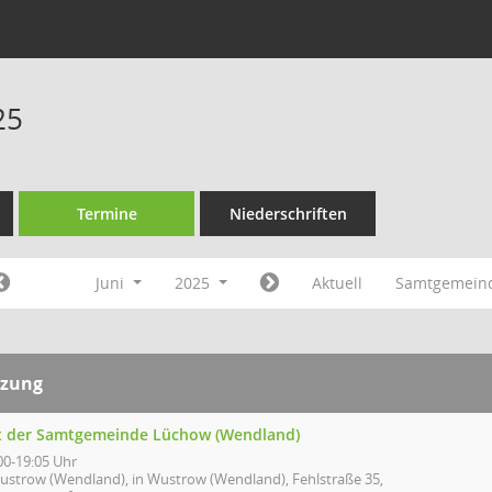
25
Termine
Niederschriften
Juni
2025
Aktuell
Samtgemein
tzung
t der Samtgemeinde Lüchow (Wendland)
00-19:05 Uhr
ustrow (Wendland), in Wustrow (Wendland), Fehlstraße 35,