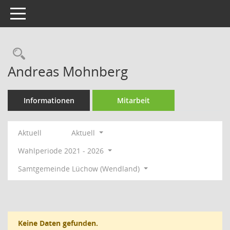
Toggle navigation
Rechercheauswahl
Andreas Mohnberg
Informationen
Mitarbeit
Aktuell
Aktuell
Wahlperiode 2021 - 2026
Samtgemeinde Lüchow (Wendland)
Keine Daten gefunden.