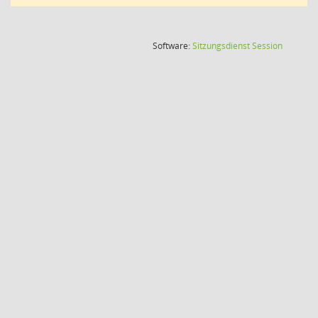
(Wird in
Software:
Sitzungsdienst
Session