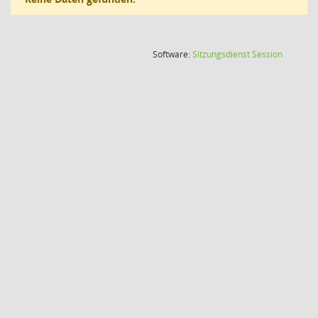
(Wird in
Software:
Sitzungsdienst
Session