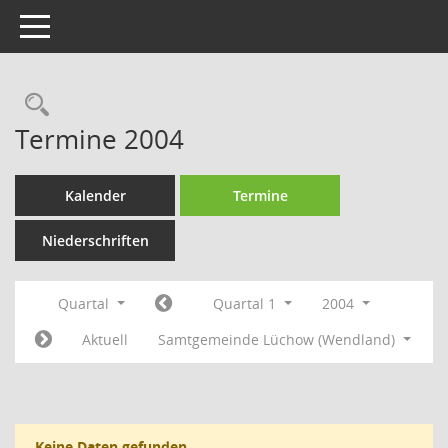
Toggle navigation
Rechercheauswahl
Termine 2004
Kalender
Termine
Niederschriften
Quartal
Quartal 1
2004
Aktuell
Samtgemeinde Lüchow (Wendland)
Keine Daten gefunden.