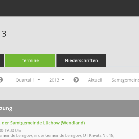
13
Termine
Niederschriften
Quartal 1
2013
Aktuell
Samtgemein
tzung
t der Samtgemeinde Lüchow (Wendland)
00-19:30 Uhr
emeinde Lemgow, in der Gemeinde Lemgow, OT Kriwitz Nr. 18,