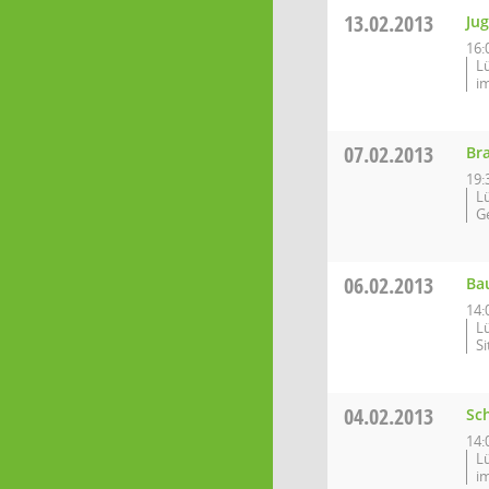
13.02.2013
Ju
16:
L
i
07.02.2013
Br
19:
L
G
06.02.2013
Ba
14:
L
S
04.02.2013
Sc
14:
L
i