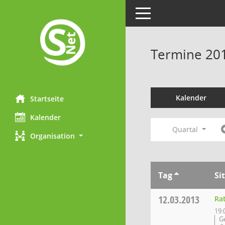
Toggle navigation
Termine 20
Kalender
Startseite
Kalender
Quartal
Organisation
Tag
Si
12.03.2013
Ra
19:
G