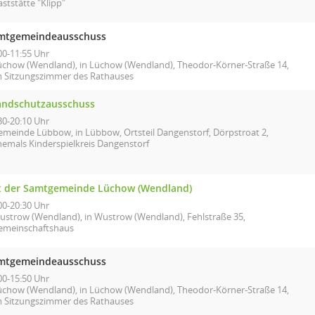
ststätte "Klipp"
mtgemeindeausschuss
00-11:55 Uhr
üchow (Wendland), in Lüchow (Wendland), Theodor-Körner-Straße 14,
m Sitzungszimmer des Rathauses
andschutzausschuss
30-20:10 Uhr
emeinde Lübbow, in Lübbow, Ortsteil Dangenstorf, Dörpstroat 2,
hemals Kinderspielkreis Dangenstorf
t der Samtgemeinde Lüchow (Wendland)
00-20:30 Uhr
ustrow (Wendland), in Wustrow (Wendland), Fehlstraße 35,
emeinschaftshaus
mtgemeindeausschuss
00-15:50 Uhr
üchow (Wendland), in Lüchow (Wendland), Theodor-Körner-Straße 14,
m Sitzungszimmer des Rathauses