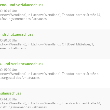
gend- und Sozialausschuss
00-16:45 Uhr
üchow (Wendland), in Lüchow (Wendland), Theodor-Körner-Straße 14,
m Sitzungszimmer des Rathauses
andschutzausschuss
30-20:00 Uhr
üchow (Wendland), in Lüchow (Wendland), OT Bösel, Mittelweg 1,
emeinschaftshaus
u- und Verkehrsausschuss
00-15:20 Uhr
üchow (Wendland), in Lüchow (Wendland), Theodor-Körner-Straße 4,
itzungssaal des Amtshauses
hulausschuss
00-14:50 Uhr
üchow (Wendland), in Lüchow (Wendland), Theodor-Körner-Straße 14,
m Sitzungszimmer des Rathauses