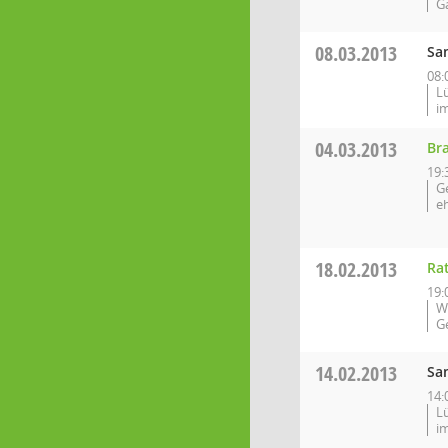
Ga
08.03.2013
Sa
08:
L
i
04.03.2013
Br
19:
G
e
18.02.2013
Ra
19:
W
G
14.02.2013
Sa
14:
L
i