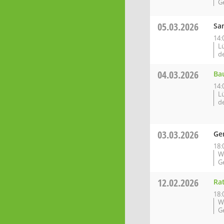
G
05.03.2026
Sa
14:
L
d
04.03.2026
Ba
14:
L
d
03.03.2026
Ge
18:
W
G
12.02.2026
Ra
18:
W
G