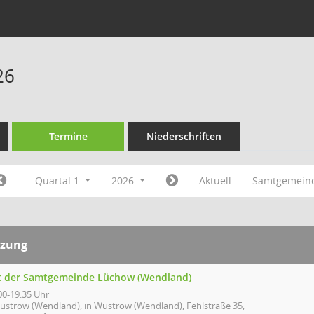
26
Termine
Niederschriften
Quartal 1
2026
Aktuell
Samtgemein
tzung
t der Samtgemeinde Lüchow (Wendland)
00-19:35 Uhr
ustrow (Wendland), in Wustrow (Wendland), Fehlstraße 35,