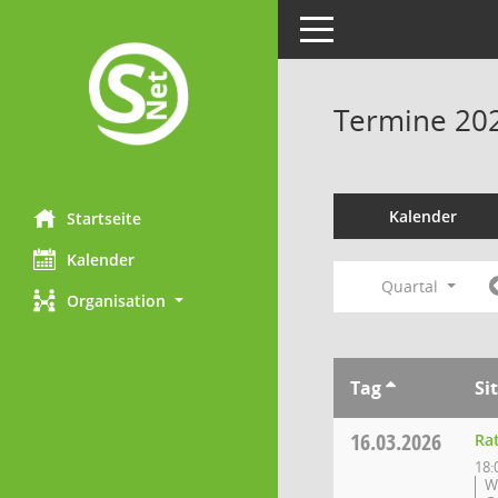
Toggle navigation
Termine 20
Kalender
Startseite
Kalender
Quartal
Organisation
Tag
Si
16.03.2026
Ra
18:
W