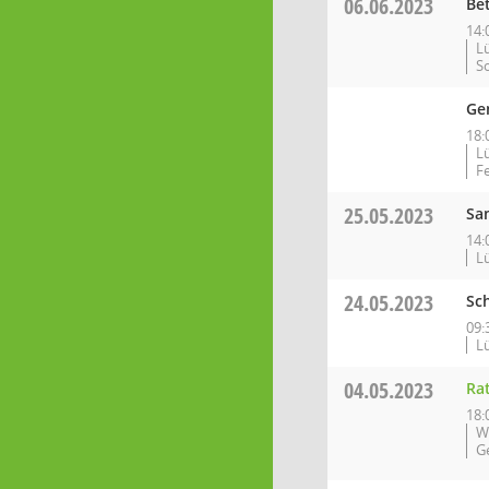
06.06.2023
Be
14:
L
S
Ge
18:
L
F
25.05.2023
Sa
14:
L
24.05.2023
Sc
09:
L
04.05.2023
Ra
18:
W
G