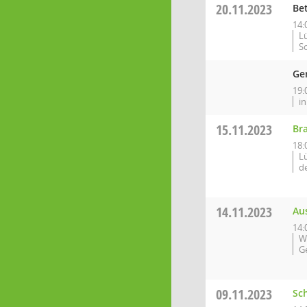
20.11.2023
Be
14:
L
S
Ge
19:
in
15.11.2023
Br
18:
L
d
14.11.2023
Au
14:
W
G
09.11.2023
Sc