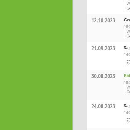
W
G
12.10.2023
Ge
18:
W
G
21.09.2023
Sa
14:
L
S
30.08.2023
Ra
18:
W
G
24.08.2023
Sa
14:
L
S