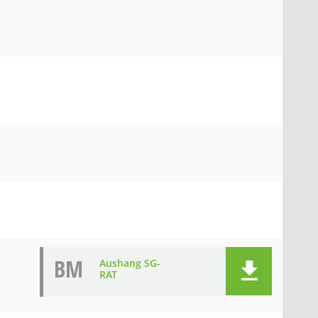
BM
Aushang SG-
RAT