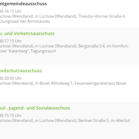
mtgemeindeausschuss
00-16:15 Uhr
üchow (Wendland), in Lüchow (Wendland), Theodor-Körner-Straße 4,
itzungssaal des Amtshauses
u- und Verkehrsausschuss
00-17:15 Uhr
üchow (Wendland), in Lüchow (Wendland), Bergstraße 5-6, im Komfort-
otel "Katerberg", Tagungsraum
andschutzausschuss
00-20:05 Uhr
üchow (Wendland), in Bösel, Mittelweg 1, Feuerwehrgerätehaus Bösel
hul-, Jugend- und Sozialausschuss
00-15:15 Uhr
üchow (Wendland), in Lüchow (Wendland), Berliner Straße 5, im Allerlüd