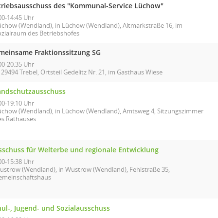
triebsausschuss des "Kommunal-Service Lüchow"
00-14:45 Uhr
üchow (Wendland), in Lüchow (Wendland), Altmarkstraße 16, im
ozialraum des Betriebshofes
meinsame Fraktionssitzung SG
00-20:35 Uhr
 29494 Trebel, Ortsteil Gedelitz Nr. 21, im Gasthaus Wiese
andschutzausschuss
00-19:10 Uhr
üchow (Wendland), in Lüchow (Wendland), Amtsweg 4, Sitzungszimmer
es Rathauses
sschuss für Welterbe und regionale Entwicklung
00-15:38 Uhr
ustrow (Wendland), in Wustrow (Wendland), Fehlstraße 35,
emeinschaftshaus
hul-, Jugend- und Sozialausschuss