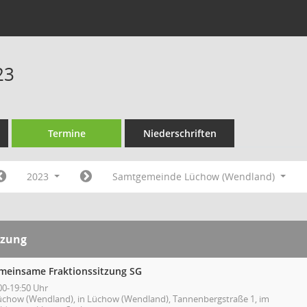
23
Termine
Niederschriften
2023
Samtgemeinde Lüchow (Wendland)
tzung
meinsame Fraktionssitzung SG
00-19:50 Uhr
üchow (Wendland), in Lüchow (Wendland), Tannenbergstraße 1, im