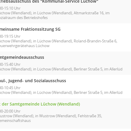
triebsausschuss des "Kommunal-Service Lüchow"
00-15:10 Uhr
üchow (Wendland), in Lüchow (Wendland), Altmarkstraße 16, im
ozialraum des Betriebshofes
meinsame Fraktionssitzung SG
00-19:15 Uhr
üchow (Wendland), in Lüchow (Wendland), Roland-Brandin-Straße 6,
euerwehrgerätehaus Lüchow
mtgemeindeausschuss
00-15:40 Uhr
üchow (Wendland), in Lüchow (Wendland), Berliner Straße 5, im Allerlüd
hul-, Jugend- und Sozialausschuss
30-10:45 Uhr
üchow (Wendland), in Lüchow (Wendland), Berliner Straße 5, im Allerlüd
t der Samtgemeinde Lüchow (Wendland)
00-20:00 Uhr
ustrow (Wendland), in Wustrow (Wendland), Fehlstraße 35,
emeinschaftshaus