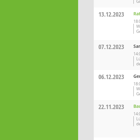
Gi
13.12.2023
Ra
18:
W
G
07.12.2023
Sa
14:
L
d
06.12.2023
Ge
18:
W
G
22.11.2023
Ba
14:
L
d