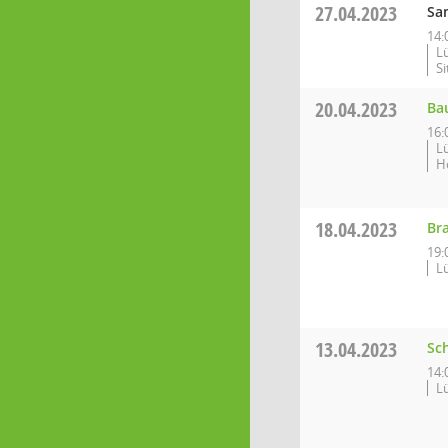
27.04.2023
Sa
14:
L
S
20.04.2023
Ba
16:
L
H
18.04.2023
Br
19:
L
13.04.2023
Sc
14:
L