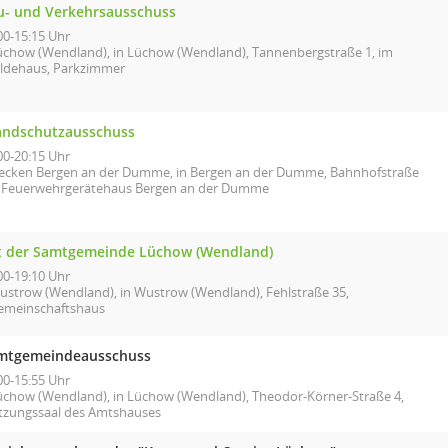
u- und Verkehrsausschuss
00-15:15 Uhr
üchow (Wendland), in Lüchow (Wendland), Tannenbergstraße 1, im
ildehaus, Parkzimmer
andschutzausschuss
00-20:15 Uhr
lecken Bergen an der Dumme, in Bergen an der Dumme, Bahnhofstraße
, Feuerwehrgerätehaus Bergen an der Dumme
t der Samtgemeinde Lüchow (Wendland)
00-19:10 Uhr
ustrow (Wendland), in Wustrow (Wendland), Fehlstraße 35,
emeinschaftshaus
mtgemeindeausschuss
00-15:55 Uhr
üchow (Wendland), in Lüchow (Wendland), Theodor-Körner-Straße 4,
itzungssaal des Amtshauses