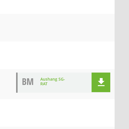
BM
Aushang SG-
RAT