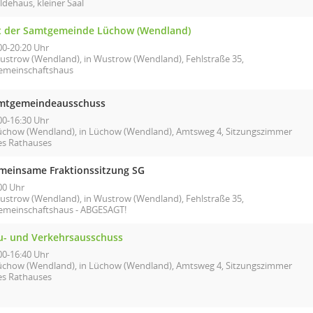
ldehaus, kleiner Saal
t der Samtgemeinde Lüchow (Wendland)
00-20:20 Uhr
ustrow (Wendland), in Wustrow (Wendland), Fehlstraße 35,
emeinschaftshaus
mtgemeindeausschuss
00-16:30 Uhr
üchow (Wendland), in Lüchow (Wendland), Amtsweg 4, Sitzungszimmer
es Rathauses
meinsame Fraktionssitzung SG
00 Uhr
ustrow (Wendland), in Wustrow (Wendland), Fehlstraße 35,
emeinschaftshaus - ABGESAGT!
u- und Verkehrsausschuss
00-16:40 Uhr
üchow (Wendland), in Lüchow (Wendland), Amtsweg 4, Sitzungszimmer
es Rathauses