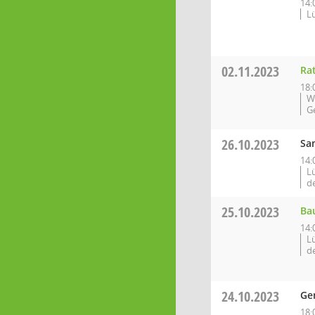
14:
L
02.11.2023
Ra
18:
W
G
26.10.2023
Sa
14:
L
d
25.10.2023
Ba
14:
L
d
24.10.2023
Ge
18: