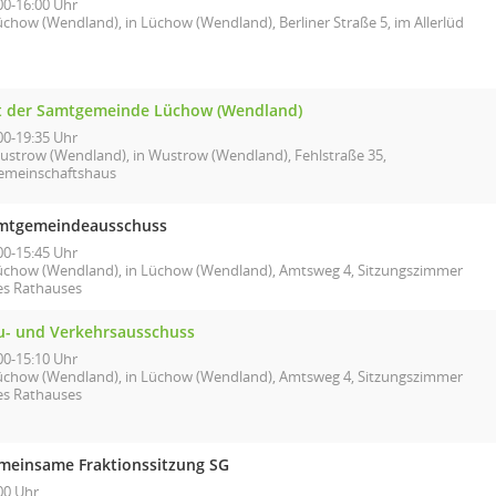
00-16:00 Uhr
üchow (Wendland), in Lüchow (Wendland), Berliner Straße 5, im Allerlüd
t der Samtgemeinde Lüchow (Wendland)
00-19:35 Uhr
ustrow (Wendland), in Wustrow (Wendland), Fehlstraße 35,
emeinschaftshaus
mtgemeindeausschuss
00-15:45 Uhr
üchow (Wendland), in Lüchow (Wendland), Amtsweg 4, Sitzungszimmer
es Rathauses
u- und Verkehrsausschuss
00-15:10 Uhr
üchow (Wendland), in Lüchow (Wendland), Amtsweg 4, Sitzungszimmer
es Rathauses
meinsame Fraktionssitzung SG
00 Uhr