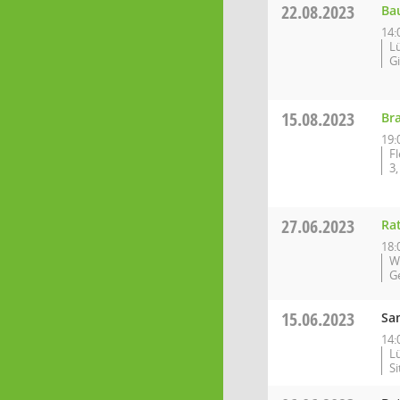
22.08.2023
Ba
14:
L
G
15.08.2023
Br
19:
F
3
27.06.2023
Ra
18:
W
G
15.06.2023
Sa
14:
L
S